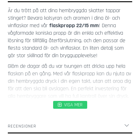
l
a
Är du trött på att dina hembryggda skatter tappar
s
stinget? Bevara kolsyran och aromen i dina öl- och
vinflaskor med vår
flaskpropp 22/15 mm
! Denna
K
vågformade koniska propp är din enkla och effektiva
o
r
lösning för tillfällig återförslutning, och den passar de
k
flesta standard öl- och vinflaskor. En liten detalj som
s
gör stor skillnad för din bryggupplevelse!
k
r
Glöm de dagar då du var tvungen att dricka upp hela
u
flaskan på en gång. Med vår flaskpropp kan du njuta av
v
din hembryggda dryck i din egen takt, utan att oroa dig
a
för att den ska bli avslagen. En perfekt investering för
r
alla hembryggare som vill ha full kontroll över sin dryck.
Ö
VISA MER
Features and Benefits
l
ö
Säker Återförslutning:
Den koniska formen, med
p
en diameter på 22 mm upptill och 15 mm nedtill,
RECENSIONER
p
skapar en tät försegling som effektivt bevarar
n
a