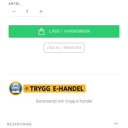
ANTAL
r
g
l
a
s
LÄGG I VARUKORGEN
Ö
v
LÄGG TILL I ÖNSKELISTA
r
i
g
a
g
l
a
s
Garanterad och trygg e-handel
V
i
n
g
BESKRIVNING