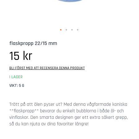
b
e
h
ö
r
Hoppa
G
flaskpropp 22/15 mm
till
l
början
15 kr
a
av
s
bildgalleriet
BLI FÖRST MED ATT RECENSERA DENNA PRODUKT
Ö
I LAGER
l
g
VIKT: 5 G
l
a
Trött på att ölen pyser ut? Med denna vågformade koniska
s
**flaskpropp** bevarar du enkelt bubblorna i både öl- och
vinflaskor. Den smarta designen ger ett extra säkert grepp,
C
så du kan njuta av dina favoriter längre!
i
d
e