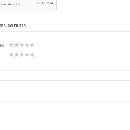
ERFLOW FILTER
1
2
3
4
5
itet
star
stars
stars
stars
stars
1
2
3
4
5
star
stars
stars
stars
stars