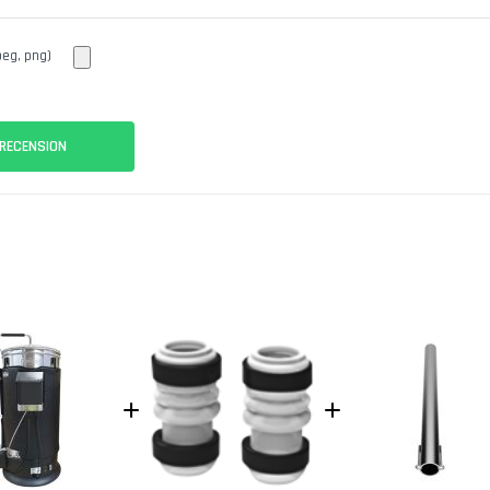
peg, png)
 RECENSION