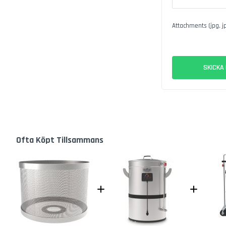
Laguiole
Köksmaskiner
sous
Attachments (jpg, j
vide
BBQ
Vaccumförpackare
SKICKA
Korv
Korvstoppare
Kryddblandning
Fjälster
till
korv
Ofta Köpt Tillsammans
Kollagenntarm
Sous
Vide
Ostkit
mjukost
Termometer
Hem