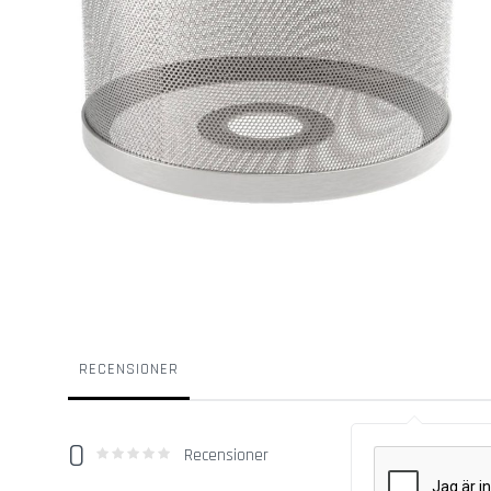
Eget
Öl
Ost
Cider
Kombucha
Yoghurt
Bröd
Choklad
Vegan
Hoppa
Hem
till
och
början
Kök
av
Kryddor
bildgalleriet
Zigges
RECENSIONER
BBQ
Deliciou
Kryddblandning
0
0
100
% of
Rating:
Recensioner
till
korv