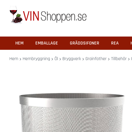
Barprylar
Barhanddukar
Bartillbehör
Glas
Ölglas
Ciderglas
HEM
EMBALLAGE
GRÄDDSIFONER
REA
Övriga
glas
Hem
Hembryggning
Öl
Bryggverk
Grainfather
Tillbehör
Vinglas
Korkskruvar
Ölöppnare
Hoppa
Vinställ
till
Barspeglar
slutet
Barskyltar
av
Presentpåsar
bildgalleriet
Pluntor
REA
Göra