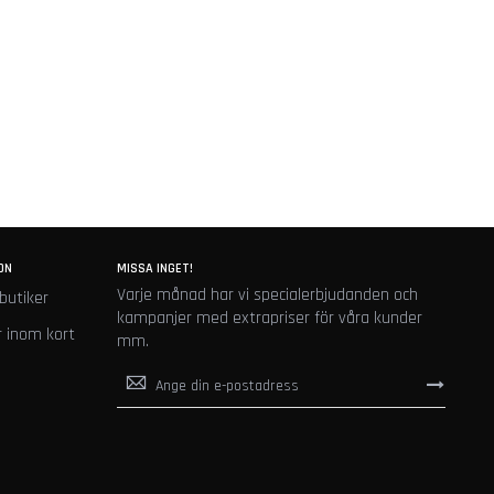
ON
MISSA INGET!
Varje månad har vi specialerbjudanden och
butiker
kampanjer med extrapriser för våra kunder
 inom kort
mm.
Sign
Up
for
Our
Newsletter: