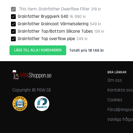
och
Fritid
This Item:
Grainfather Owerflow Filter
219 kr
Bar
Grainfather Bryggverk G40
16 990 kr
Pluntor
Grainfather Graincoat Värmeisolering
549 kr
Glas
Grainfather Top/Bottom Silicone Tubes
139 kr
Ciderglas
Grainfather Top overflow pipe
249 kr
Skämtglas
18 146 kr
LÄGG TILL ALLA I KUNDVAGNEN
Totalt pris
Vinglas
Ölglas
Övriga
BRA LÄNKAR
glas
Om oss
Underlägg
Barhanddukar
Copyright © PGW.SE
Kontakta oss
Gräddsifoner
Cookies
&
Tillbehör
Försäljningsvi
Gräddsifoner
Vanliga frågo
Gräddsifonpatroner
Tillbehör