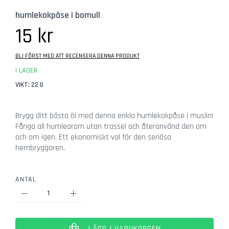
b
Hoppa
humlekokpåse i bomull
e
till
h
början
15 kr
ö
av
r
bildgalleriet
BLI FÖRST MED ATT RECENSERA DENNA PRODUKT
G
I LAGER
l
VIKT: 22 G
a
s
Brygg ditt bästa öl med denna enkla humlekokpåse i muslin!
Ö
Fånga all humlearom utan trassel och återanvänd den om
l
och om igen. Ett ekonomiskt val för den seriösa
g
hembryggaren.
l
a
s
ANTAL
C
i
d
e
LÄGG I VARUKORGEN