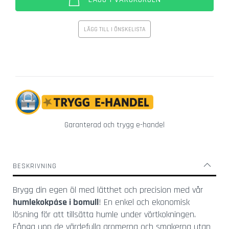
r
g
l
LÄGG TILL I ÖNSKELISTA
a
s
Ö
v
r
i
g
Garanterad och trygg e-handel
a
g
l
a
BESKRIVNING
s
V
Brygg din egen öl med lätthet och precision med vår
i
humlekokpåse i bomull
! En enkel och ekonomisk
n
lösning för att tillsätta humle under vörtkokningen.
g
Fånga upp de värdefulla aromerna och smakerna utan