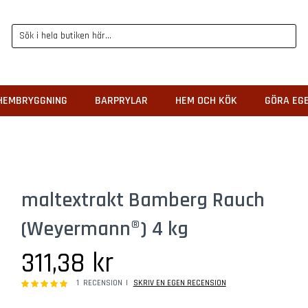
HEMBRYGGNING
BARPRYLAR
HEM OCH KÖK
GÖRA EG
maltextrakt Bamberg Rauch
(Weyermann®) 4 kg
311,38 kr
100
100
% of
Rating:
1
RECENSION
SKRIV EN EGEN RECENSION