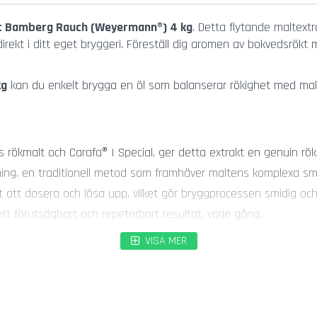
t Bamberg Rauch (Weyermann®) 4 kg
. Detta flytande maltextr
ekt i ditt eget bryggeri. Föreställ dig aromen av bokvedsrökt 
kg
kan du enkelt brygga en öl som balanserar rökighet med malt
kmalt och Carafa® I Special, ger detta extrakt en genuin röki
ing, en traditionell metod som framhäver maltens komplexa sm
 att dosera och lösa upp, vilket gör bryggprocessen smidig och 
tt förutsägbart och repeterbart resultat, varje gång.
själv, vilket sparar värdefull tid och energi.
VISA MER