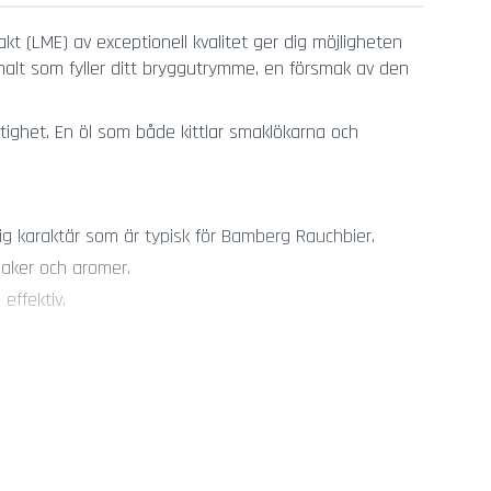
akt (LME) av exceptionell kvalitet ger dig möjligheten
malt som fyller ditt bryggutrymme, en försmak av den
ighet. En öl som både kittlar smaklökarna och
g karaktär som är typisk för Bamberg Rauchbier.
aker och aromer.
effektiv.