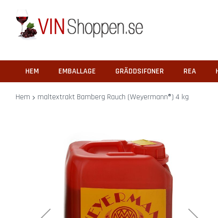
Barprylar
Barhanddukar
Bartillbehör
Glas
Ölglas
Ciderglas
HEM
EMBALLAGE
GRÄDDSIFONER
REA
Övriga
glas
Hem
maltextrakt Bamberg Rauch (Weyermann®) 4 kg
Vinglas
Korkskruvar
Ölöppnare
Hoppa
Vinställ
till
Barspeglar
slutet
Barskyltar
av
Presentpåsar
bildgalleriet
Pluntor
REA
Göra