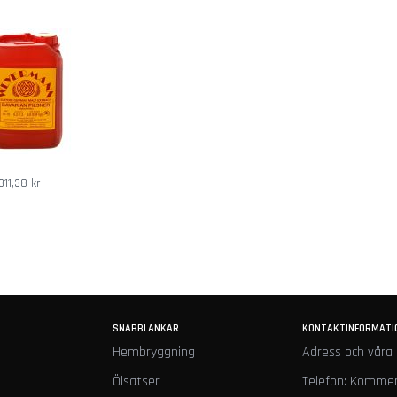
® I Special (2%)
fönstret och en brasa sprakar i kaminen. Du tar en klunk av din
l bitterhet som balanserar rökigheten perfekt. Det är en stund 
311,38 kr
 mysig stund framför TV:n? Din hembryggda
Bamberg Rauch
är d
rytor. Den är också en utmärkt öl att njuta av på egen hand, meda
kg
tar du ett stort steg mot att bemästra konsten att brygga rök
h jäststammar för att skapa din egen unika variant. Låt kreati
SNABBLÄNKAR
KONTAKTINFORMATI
Hembryggning
Adress och våra 
Ölsatser
Telefon: Kommer
Bamberg Rauchbier. Beställ ditt
maltextrakt Bamberg Rauch 