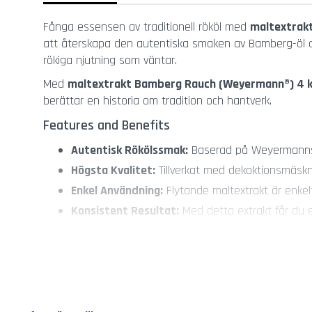
Kryddblandning
till
Fånga essensen av traditionell rököl med
maltextrak
dryck
att återskapa den autentiska smaken av Bamberg-öl dir
Khmer
rökiga njutning som väntar.
Peppar
Med
maltextrakt Bamberg Rauch (Weyermann®) 4 
Våra
berättar en historia om tradition och hantverk.
Favoriter
Peppar
Features and Benefits
Köttknivar
Autentisk Rökölssmak:
Baserad på Weyermanns rö
och
Högsta Kvalitet:
Tillverkat med dekoktionsmäskn
bestick
Gräddsifoner
Enkel Användning:
Flytande maltextrakt är enkelt
Patroner
Konsistent Resultat:
Med detta extrakt får du e
till
Tidsbesparande:
Eliminerar behovet av att mäska 
Gräddsifon
Kökstillbehör
Produktinformation
Knivar
och
Typ:
Flytande maltextrakt (LME)
Skärbrädor
Färg:
30 – 40 °EBC