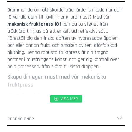
l
a
Drömmer du om att skörda trädgårdens rikedomar och
s
förvandla dem till ljuvlig, hemgjord must? Med vår
mekanisk fruktpress 18 l
kan du ta steget från
K
trädgård till glas på ett enkelt och effektivt sätt.
o
r
Föreställ dig den friska doften av nypressade äpplen,
k
bär eller annan frukt, och smaken av ren, oförfalskad
s
njutning. Denna robusta fruktpress är din trogna
k
partner i mustningens konst, och ger dig kontroll över
r
hela processen, från skörd till sista droppen.
u
v
Skapa din egen must med vår mekaniska
a
fruktpress
r
Vår
mekanisk fruktpress 18 l
är konstruerad för att
Ö
VISA MER
maximera mustutbytet och minimera ansträngningen.
l
ö
Den smarta designen med en pressplatta som drivs
p
nedåt av en skruv gör att du enkelt kan komprimera
RECENSIONER
p
frukten och frigöra dess naturliga safter. Den gedigna
n
konstruktionen garanterar stabilitet och lång livslängd,
a