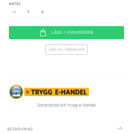
ANTAL
r
g
l
a
s
LÄGG I VARUKORGEN
Ö
v
LÄGG TILL I ÖNSKELISTA
r
i
g
a
g
l
a
s
Garanterad och trygg e-handel
V
i
n
g
BESKRIVNING