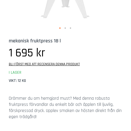
b
e
h
ö
r
Hoppa
G
mekanisk fruktpress 18 l
till
l
början
1 695 kr
a
av
s
bildgalleriet
BLI FÖRST MED ATT RECENSERA DENNA PRODUKT
Ö
I LAGER
l
g
VIKT: 12 KG
l
a
Drömmer du om hemgjord must? Med denna robusta
s
fruktpress förvandlar du enkelt bär och äpplen till ljuvlig,
färskpressad dryck. Upplev smaken av hösten direkt från din
C
egen trädgård!
i
d
e