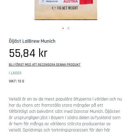
b
e
h
ö
r
Hoppa
G
Öljäst LalBrew Munich
till
l
början
55,84 kr
a
av
s
bildgalleriet
BLI FÖRST MED ATT RECENSERA DENNA PRODUKT
Ö
I LAGER
l
g
VIKT: 13 G
l
a
Veteöl är en av de mest populära öltyperna i världen och nu
s
har du chans att framställa stora mängder på ett
tillförlitligt och bekvämt sätt med Danstar Munich. Öljästen
C
är ursprungligen jäst i Bayern i södra delen avTyskland som
i
är hem för många av världens största producenter av
d
veteöl. Spridnings och torkningsprocessen för den här
e