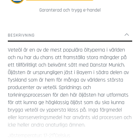
l
a
Garanterad och trygg e-handel
s
K
o
BESKRIVNING
r
k
Veteöl är en av de mest populära öltyperna i världen
s
och nu har du chans att framställa stora mängder på
k
ett tillförlitligt och bekvämt sätt med Danstar Munich.
r
u
Öljästen är ursprungligen jäst i Bayern i södra delen av
v
Tyskland som är hem för många av världens största
a
producenter av veteöl. Spridnings och
r
torkningsprocessen för den här öljästen har utformats
för att kunna ge högklassig öljäst som du ska kunna
Ö
l
brygga veteöl av yppersta klass på. Inga färgmedel
ö
eller konserveringsmedel har använts vid processen och
p
icke heller andra onaturliga ämnen.
p
n
Jästemperatur: 17-21°Celsius
a