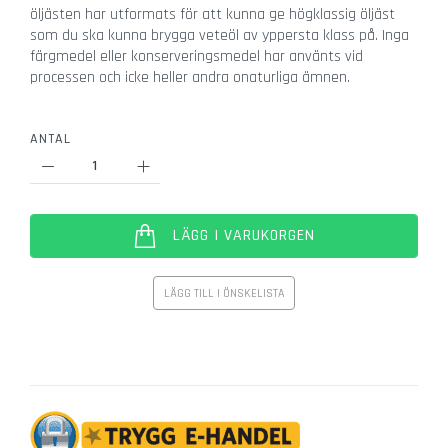
öljästen har utformats för att kunna ge högklassig öljäst
r
som du ska kunna brygga veteöl av yppersta klass på. Inga
g
färgmedel eller konserveringsmedel har använts vid
l
processen och icke heller andra onaturliga ämnen.
a
s
Ö
ANTAL
v
r
i
g
LÄGG I VARUKORGEN
a
g
l
LÄGG TILL I ÖNSKELISTA
a
s
V
i
n
g