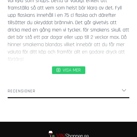
väl kyld som snaps. Detta är väldigt enkelt att
l
framställa så att vem som helst bör klara av det. Fyll
a
s
upp flaskans innehåll i en 75 cl flaska och därefter
tillsätter du okryddat brännvin. Det går givetvis att
K
dricka med en gång men vi tycker, för smakens skull, att
o
det bör stå ett par dagar eller upp till 2 veckor max. Då
r
hinner smakerna blandas vilket innebär att du får mer
k
s
valuta för ditt köp och framför allt en godare dryck att
k
förtära!
r
u
VISA MER
v
a
r
RECENSIONER
Ö
l
ö
p
p
n
a