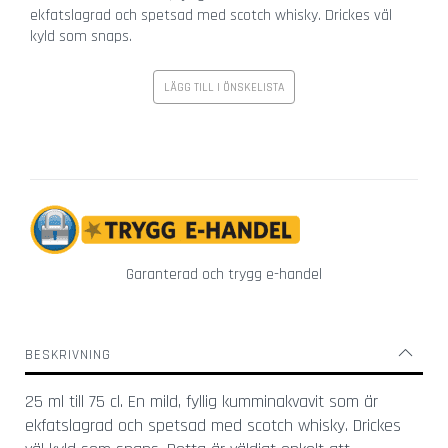
r
ekfatslagrad och spetsad med scotch whisky. Drickes väl
g
kyld som snaps.
l
a
LÄGG TILL I ÖNSKELISTA
s
Ö
v
r
i
g
a
g
Garanterad och trygg e-handel
l
a
s
BESKRIVNING
V
i
25 ml till 75 cl. En mild, fyllig kumminakvavit som är
n
ekfatslagrad och spetsad med scotch whisky. Drickes
g