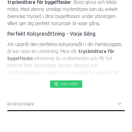
l
tryckmätare för bygelflaska
! Sluta gissa och börja
a
mäta. Med denna smidiga tryckmätare kan du enkelt
s
övervaka trycket i dina bygelflaskor under jäsningen,
vilket ger dig perfekt kolsyrade öl varje gång.
K
o
Perfekt Kolsyresättning – Varje Gång
r
k
Att uppnå den perfekta kolsyranivån i din hembryggda
s
öl kan vara en utmaning. Med vår
tryckmätare för
k
bygelflaska
eliminerar du osäkerheten och får full
r
kontroll över processen. Denna robusta och
u
användarvänliga mätare är ett oumbärligt verktyg för
v
a
alla seriösa hembryggare.
VISA MER
r
Funktioner och Fördelar
Ö
Precisionsmätning:
Få exakta tryckavläsningar
l
RECENSIONER
under kolsyresättningen, vilket garanterar
ö
optimala resultat.
p
p
Enkel Installation:
Den medföljande bygeln
n
ersätter enkelt den befintliga bygeln på din
a