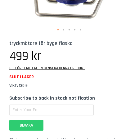
b
e
h
ö
r
Hoppa
G
tryckmätare för bygelflaska
till
l
början
499 kr
a
av
s
bildgalleriet
BLI FÖRST MED ATT RECENSERA DENNA PRODUKT
Ö
SLUT I LAGER
l
g
VIKT: 130 G
l
Subscribe to back in stock notification
a
s
C
i
BEVAKA
d
e