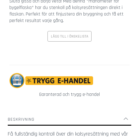
Sluta gissa och börja veta! Med denna *manometer för
r
bygelflaska* har du stenkoll på kolsyresättningen direkt i
g
flaskan. Perfekt för att finjustera din bryggning och få ett
l
perfekt resultat varje gång.
a
s
LÄGG TILL I ÖNSKELISTA
Ö
v
r
i
g
a
g
l
Garanterad och trygg e-handel
a
s
V
BESKRIVNING
i
n
Få fullständig kontroll över din kolsyresättning med vår
g