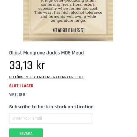
b
e
h
ö
r
G
l
Hoppa
a
Öljäst Mangrove Jack's M05 Mead
till
s
början
33,13 kr
av
Ö
bildgalleriet
l
BLI FÖRST MED ATT RECENSERA DENNA PRODUKT
g
SLUT I LAGER
l
VIKT: 10 G
a
s
Subscribe to back in stock notification
C
i
d
BEVAKA
e