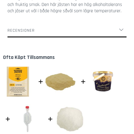
l
och fruktig smak. Den här jästen har en hög alkoholtolerans
a
och jäser ut väl i både högre såväl som lägre temperaturer.
s
K
RECENSIONER
o
r
k
s
k
Ofta Köpt Tillsammans
r
u
v
a
r
Ö
l
ö
p
p
n
a