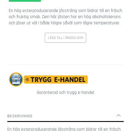
r
g
En hög esterproducerande jässträng som bidrar till en fräsch
l
och fruktig smak. Den här jästen har en hög alkoholtolerans
a
och jäser ut väl i både högre såväl som lägre temperaturer.
s
LÄGG TILL I ÖNSKELISTA
Ö
v
r
i
g
a
g
l
a
Garanterad och trygg e-handel
s
V
i
BESKRIVNING
n
g
En hög esterproducerande jässträng som bidrar till en fräsch