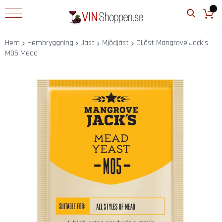
Barprylar
B
a
Hem
Hembryggning
Jäst
Mjödjäst
Öljäst Mangrove Jack's
r
M05 Mead
h
a
n
Hoppa
d
till
d
slutet
u
av
k
bildgalleriet
a
r
B
a
r
t
i
l
l