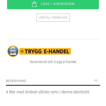
r
LÄGG I VARUKORGEN
g
l
a
LÄGG TILL I ÖNSKELISTA
s
Ö
v
r
i
g
a
Garanterad och trygg e-handel
g
l
a
s
BESKRIVNING
V
4 liter med önskad vätska ryms i denna plasttratt.
i
n
g