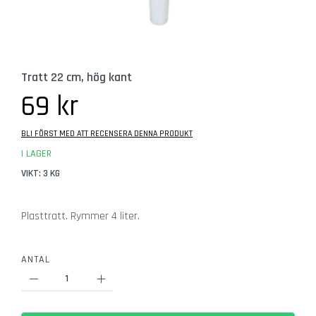
b
e
h
ö
r
Hoppa
Tratt 22 cm, hög kant
till
G
början
69 kr
l
av
a
bildgalleriet
s
BLI FÖRST MED ATT RECENSERA DENNA PRODUKT
I LAGER
Ö
VIKT: 3 KG
l
g
l
Plasttratt. Rymmer 4 liter.
a
s
ANTAL
C
i
d
e