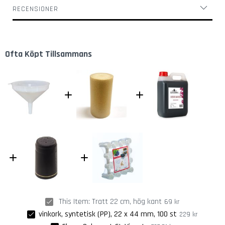
l
RECENSIONER
a
s
K
Ofta Köpt Tillsammans
o
r
k
s
k
r
u
v
a
r
Ö
l
ö
p
This Item:
Tratt 22 cm, hög kant
69 kr
p
vinkork, syntetisk (PP), 22 x 44 mm, 100 st
n
229 kr
a